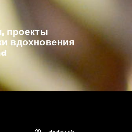
, проекты
ки вдохновения
nd
d
magic
dn