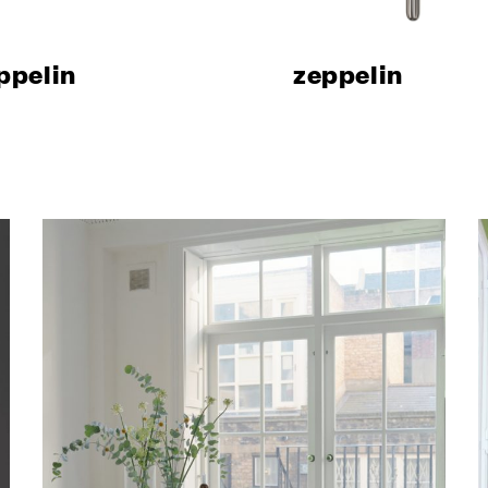
я
в Италии
ppelin
zeppelin
ani
ный зал
каты
 буклеты и
ния
И
ор
ля дилеров
ители
слуги для сектора