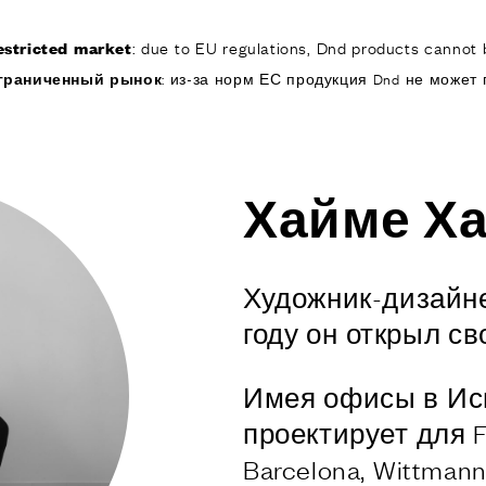
: due to EU regulations, Dnd products cannot b
estricted market
КОМПАНИЯ
ИЗДЕЛИЯ
РЕА
граниченный рынок
: из-за норм ЕС продукция Dnd не может 
ИЯ
ОДУКТЫ
Хайме Х
я дверей
 окон
обы для дверей и
Художник-дизайне
изированные
году он открыл с
ручки для дверей
Имея офисы в Исп
е ручки и
ры
проектирует для Fr
я подъемно-
Barcelona, Wittmann,
 дверей