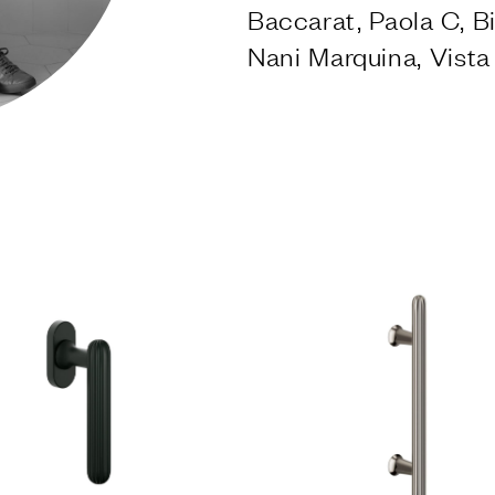
я подъемно-
Baccarat, Paola C, Bi
 дверей
Nani Marquina, Vista 
КИ
ши Dnd
VD forte
ные покрытия
МЫ
запирания
НИЯ