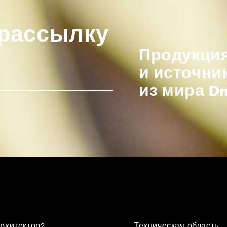
 рассылку
Продукция
и источни
из мира D
рхитектор?
Техническая область