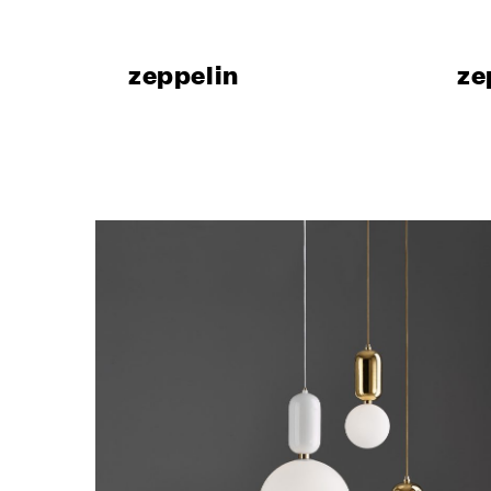
Компани
Сделано 
zeppelin
ze
Design
Poggi Mari
Выставоч
Сертифи
Каталоги,
изображе
новости
УСЛУГ
Архитект
Раздел д
Производ
Fit Out‑у
Hospitality