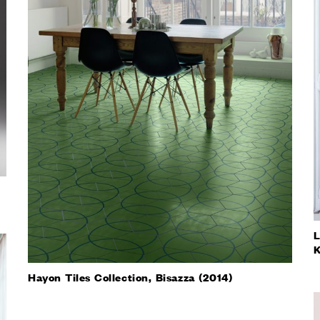
атор
ный тур
ь образец
ВСЕ
КТЫ
LINGUA
ITALIAN
FRANÇAI
L
K
Hayon Tiles Collection, Bisazza (2014)