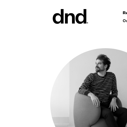
R
О
ИЗДЕЛ
ВСЕ ПР
Ручки дл
Ручки для
Ручки-ск
ворот
Персонал
ручки
Новый каталог Dnd 26–27
Круглые 
Мебельны
аксессуа
Ручки дл
сдвижных