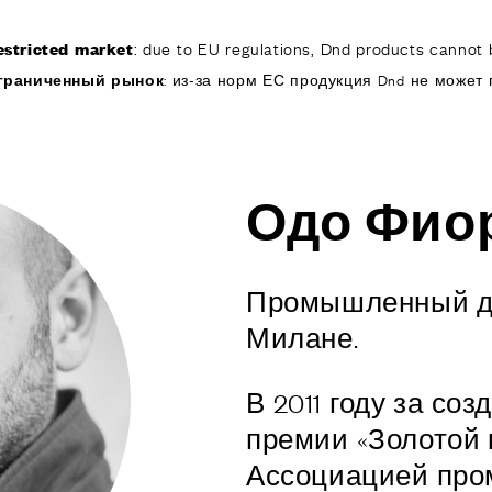
: due to EU regulations, Dnd products cannot b
estricted market
КОМПАНИЯ
ИЗДЕЛИЯ
РЕА
граниченный рынок
: из-за норм ЕС продукция Dnd не может 
ИЯ
ОДУКТЫ
Одо Фио
я дверей
 окон
обы для дверей и
Промышленный ди
изированные
Милане.
ручки для дверей
В 2011 году за соз
е ручки и
ры
премии «Золотой 
я подъемно-
Ассоциацией пром
 дверей