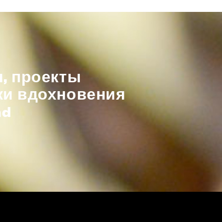
, проекты
ки вдохновения
nd