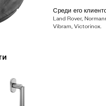
я подъемно-
 дверей
Среди его клиентов 
КИ
Land Rover, Normann
Vibram, Victorinox.
ши Dnd
VD forte
ные покрытия
МЫ
ти
запирания
НИЯ