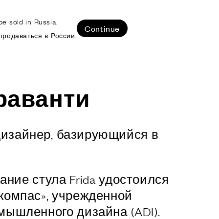
e sold in Russia.
ЛИЗОВАННЫЕ ПРОЕКТЫ
Continue
продаваться в России.
раванти
зайнер, базирующийся в
дание стула Frida удостоился
компас», учрежденной
ышленного дизайна (ADI).