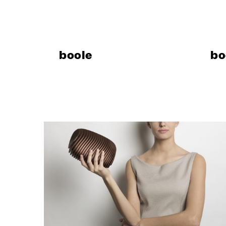
Компани
Сделано 
Design
boole
bo
Poggi Mari
Выставоч
Сертифи
Каталоги,
изображе
новости
УСЛУГ
Архитект
Раздел д
Производ
Fit Out‑у
Hospitality