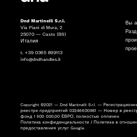
Dnd Martinelli S.r.l.
Вы а
Via Piani di Mura, 2
Разд
25070 — Casto (BS)
прои
Италия
прое
t. +39 0365 899113
info@dndhandles.it
Copyright ©2021 — Dnd Martinelli S.r.l. — Регистра
реестре предприятий 02246600981 — Номер в реест
фонд 1 500 000,00 ЕВРО, полностью оплачен.
Политика конфиденциальности
/
Политика в отноше
предоставления услуг
Google.