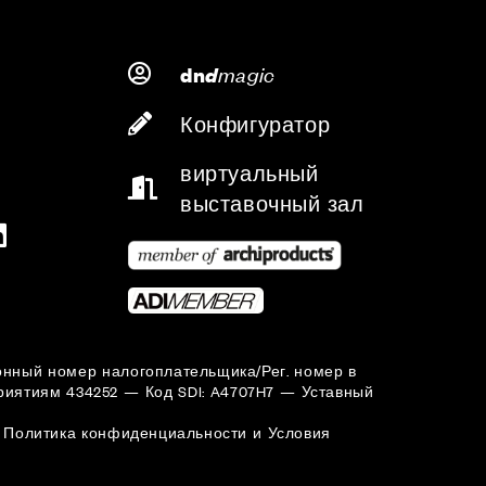
d
magic
dn
Конфигуратор
виртуальный
выставочный зал
ционный номер налогоплательщика/Рег. номер в
иятиям 434252 — Код SDI: A4707H7 — Уставный
Политика конфиденциальности
и
Условия