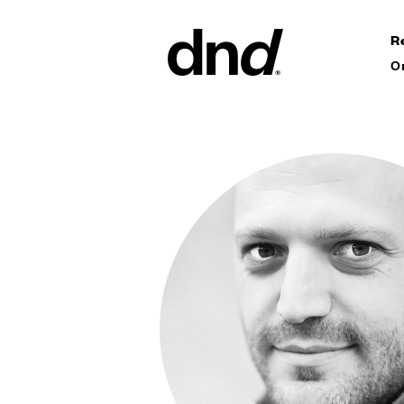
R
О
ИЗДЕЛ
ВСЕ ПР
Ручки дл
Ручки для
Ручки-ск
ворот
Персонал
ручки
Новый каталог Dnd 26–27
Круглые 
Мебельны
аксессуа
Ручки дл
сдвижных