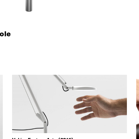
я
в Италии
ole
ani
ный зал
каты
 буклеты и
ния
И
ор
ля дилеров
ители
слуги для сектора