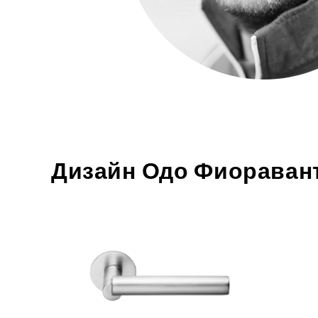
Ручки дл
сдвижных
ОТДЕЛ
Все фини
Натуральные отделочные
материалы Dnd
Отделка P
Натураль
Dnd
СИСТЕ
Дизайн Одо Фиораван
Системы 
дверей
Vertical
Dynamic
Unico
Total Look
КОМПА