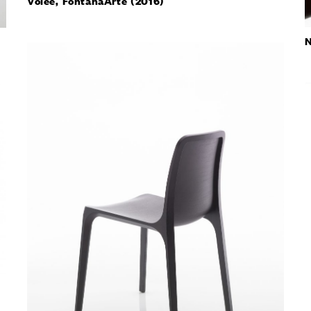
Volée, FontanaArte (2016)
атор
ный тур
ь образец
N
ВСЕ
КТЫ
LINGUA
ITALIAN
FRANÇAI