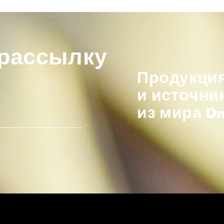
 рассылку
Продукция
и источни
из мира D