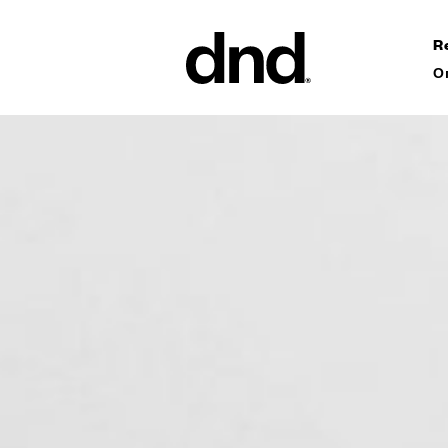
R
О
ИЗДЕЛ
ВСЕ ПР
Ручки дл
Ручки для
Ручки-ск
ворот
Персонал
ручки
Новый каталог Dnd 26–27
Круглые 
Мебельны
аксессуа
Ручки дл
сдвижных