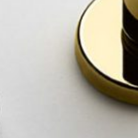
я
в Италии
ani
ный зал
каты
 буклеты и
ния
И
ор
ля дилеров
ители
слуги для сектора