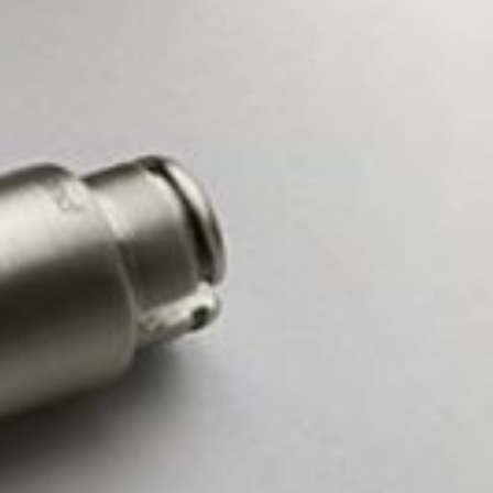
 ПРОЕКТЫ
ЛИЧНЫЙ КАБИНЕТ
O
ENGLISH
ESPAÑOL
S
DEUTSCH
РУССКИЙ