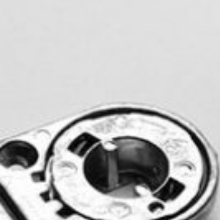
Компани
Сделано 
Design
Poggi Mari
Выставоч
Сертифи
Каталоги,
изображе
новости
УСЛУГ
Архитект
Раздел д
Производ
Fit Out‑у
Hospitality