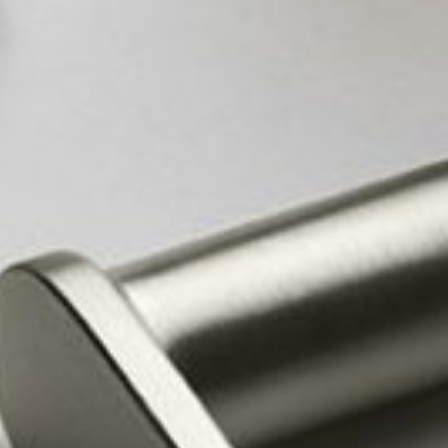
атор
ный тур
ь образец
ВСЕ
КТЫ
LINGUA
ITALIAN
FRANÇAI