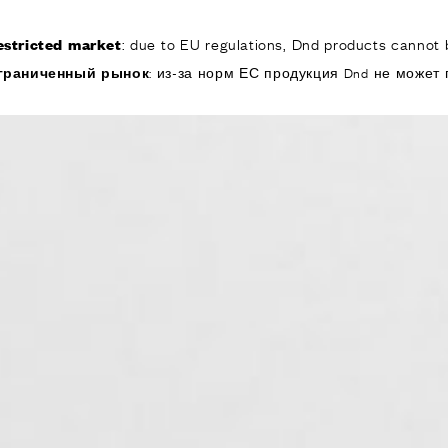
: due to EU regulations, Dnd products cannot b
estricted market
КОМПАНИЯ
ИЗДЕЛИЯ
РЕА
граниченный рынок
: из-за норм ЕС продукция Dnd не может 
ИЯ
ОДУКТЫ
я дверей
 окон
обы для дверей и
изированные
ручки для дверей
е ручки и
ры
я подъемно-
 дверей