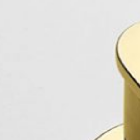
я подъемно-
 дверей
КИ
ши Dnd
VD forte
ные покрытия
МЫ
запирания
НИЯ