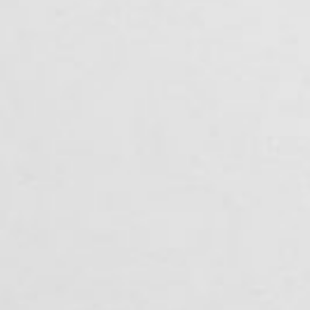
Ручки дл
сдвижных
ОТДЕЛ
Все фини
Натуральные отделочные
материалы Dnd
Отделка P
Натураль
Dnd
СИСТЕ
Системы 
дверей
Vertical
Dynamic
Unico
Total Look
КОМПА