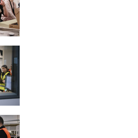
 ПРОЕКТЫ
ЛИЧНЫЙ КАБИНЕТ
O
ENGLISH
ESPAÑOL
S
DEUTSCH
РУССКИЙ