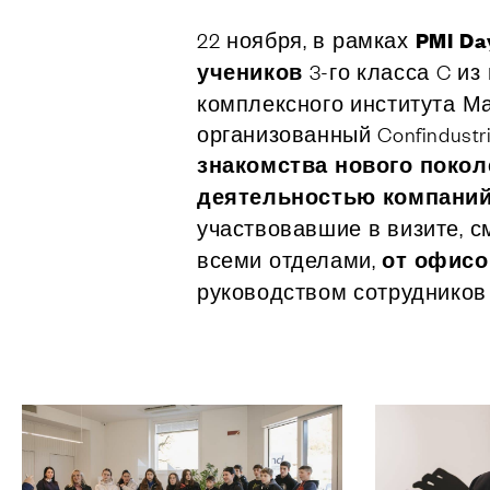
Компани
22 ноября, в рамках
PMI Da
Сделано 
учеников
3-го класса C из
Design
комплексного института Мар
Poggi Mari
организованный Confindust
Выставоч
знакомства нового поко
Сертифи
деятельностью
компани
Каталоги,
участвовавшие в визите, 
изображе
всеми отделами,
от офисо
новости
руководством сотрудников 
УСЛУГ
Архитект
Раздел д
Производ
Fit Out‑у
Hospitality