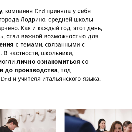
я
y
, компания Dnd приняла у себя
в Италии
 города Лодрино, средней школы
чено. Как и каждый год, этот день,
ani
ria, стал важной возможностью для
ный зал
ления
с темами, связанными с
каты
й
. В частности, школьники,
 буклеты и
смогли
лично
ознакомиться
со
ния
в до производства
, под
Dnd и учителя итальянского языка.
И
ор
ля дилеров
ители
слуги для сектора