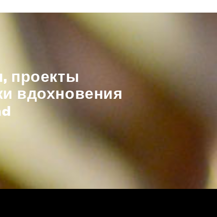
, проекты
ки вдохновения
nd