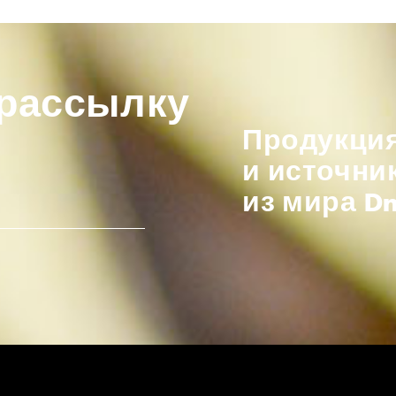
 рассылку
Продукция
и источни
из мира D