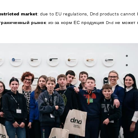
: due to EU regulations, Dnd products cannot b
estricted market
КОМПАНИЯ
ИЗДЕЛИЯ
РЕА
граниченный рынок
: из-за норм ЕС продукция Dnd не может 
ИЯ
ОДУКТЫ
я дверей
 окон
обы для дверей и
изированные
ручки для дверей
е ручки и
ры
я подъемно-
 дверей