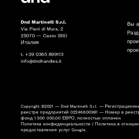
Dnd Martinelli S.r.l.
Вы а
Via Piani di Mura, 2
Разд
25070 — Casto (BS)
прои
Италия
прое
t. +39 0365 899113
info@dndhandles.it
Copyright ©2021 — Dnd Martinelli S.r.l. — Регистра
реестре предприятий 02246600981 — Номер в реест
фонд 1 500 000,00 ЕВРО, полностью оплачен.
Политика конфиденциальности
/
Политика в отноше
предоставления услуг
Google.