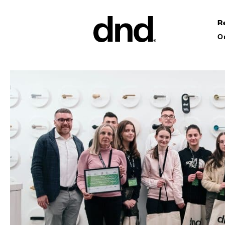
R
О
ИЗДЕЛ
ВСЕ ПР
Ручки дл
Ручки для
Ручки-ск
ворот
Персонал
ручки
Новый каталог Dnd 26–27
Круглые 
Мебельны
аксессуа
Ручки дл
сдвижных