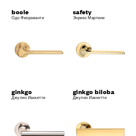
boole
safety
Одо Фиораванти
Энрико Мартини
ginkgo
ginkgo biloba
Джулио Иаккетти
Джулио Иаккетти