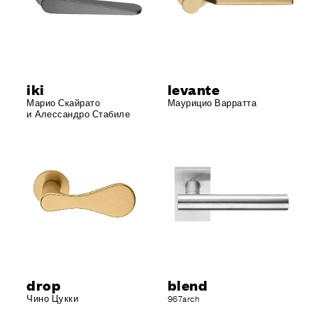
iki
levante
Марио Скайрато
Маурицио Варратта
и Алессандро Стабиле
drop
blend
Чино Цукки
967arch