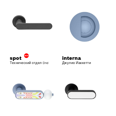
spot
new
interna
Технический отдел Dnd
Джулио Иаккетти