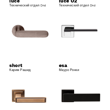
luce
luce 02
Технический отдел Dnd
Технический отдел Dnd
short
esa
Карим Рашид
Мауро Ронки