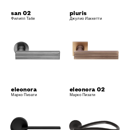
san 02
pluris
Филипп Табе
Джулио Иаккетти
eleonora
eleonora 02
Марко Пизати
Марко Пизати