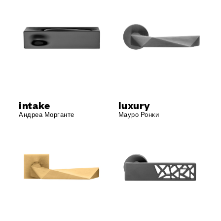
intake
luxury
Андреа Морганте
Мауро Ронки