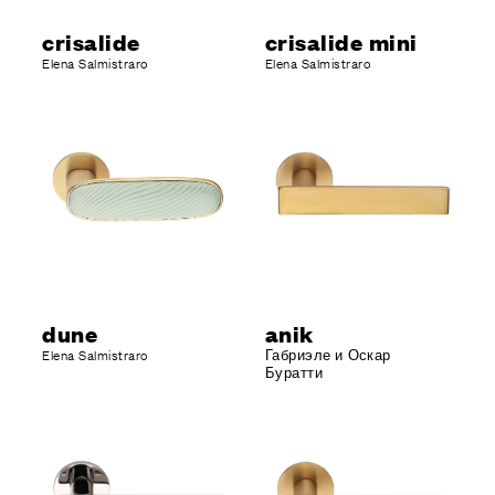
crisalide
crisalide mini
Elena Salmistraro
Elena Salmistraro
dune
anik
Elena Salmistraro
Габриэле и Оскар
Буратти