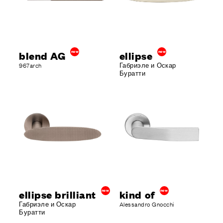
ОТДЕЛКИ
СИСТЕМЫ
КОМПАНИЯ
УСЛУГИ
blend AG
new
ellipse
new
ВСЕ ПРОЕКТЫ
967arch
Габриэле и Оскар
Буратти
КОНТАКТЫ
ellipse brilliant
new
kind of
new
Габриэле и Оскар
Alessandro Gnocchi
Буратти